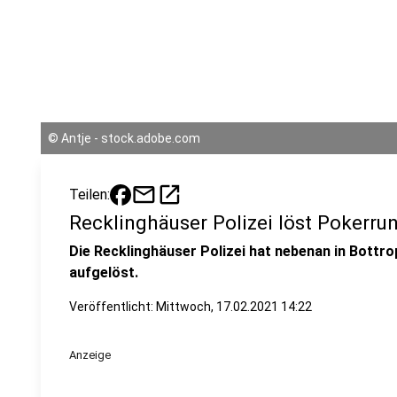
©
Antje - stock.adobe.com
mail
open_in_new
Teilen:
Recklinghäuser Polizei löst Pokerru
Die Recklinghäuser Polizei hat nebenan in Bottr
aufgelöst.
Veröffentlicht:
Mittwoch, 17.02.2021 14:22
Anzeige