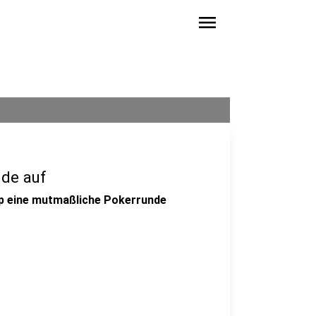
menu
nde auf
op eine mutmaßliche Pokerrunde