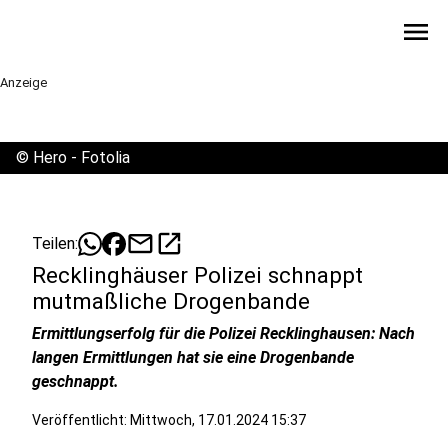
menu
Anzeige
©
Hero - Fotolia
mail
open_in_new
Teilen:
Recklinghäuser Polizei schnappt
mutmaßliche Drogenbande
Ermittlungserfolg für die Polizei Recklinghausen: Nach
langen Ermittlungen hat sie eine Drogenbande
geschnappt.
Veröffentlicht:
Mittwoch, 17.01.2024 15:37