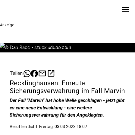
menu
Anzeige
©
Dan Race - stock.adobe.com
mail
open_in_new
Teilen:
Recklinghausen: Erneute
Sicherungsverwahrung im Fall Marvin
Der Fall "Marvin" hat hohe Welle geschlagen - jetzt gibt
es eine neue Entwicklung - eine weitere
Sicherungsverwahrung für den Angeklagten.
Veröffentlicht:
Freitag, 03.03.2023 18:07