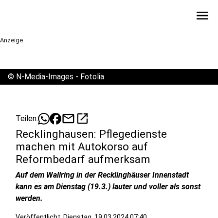
menu
Anzeige
©
N-Media-Images - Fotolia
mail
open_in_new
Teilen:
Recklinghausen: Pflegedienste
machen mit Autokorso auf
Reformbedarf aufmerksam
Auf dem Wallring in der Recklinghäuser Innenstadt
kann es am Dienstag (19.3.) lauter und voller als sonst
werden.
Veröffentlicht:
Dienstag, 19.03.2024 07:40