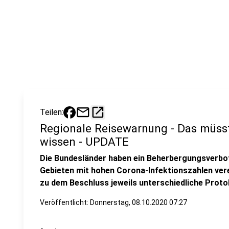
mail
open_in_new
Teilen:
Regionale Reisewarnung - Das müsst 
wissen - UPDATE
Die Bundesländer haben ein Beherbergungsverbot
Gebieten mit hohen Corona-Infektionszahlen vere
zu dem Beschluss jeweils unterschiedliche Prot
Veröffentlicht:
Donnerstag, 08.10.2020 07:27