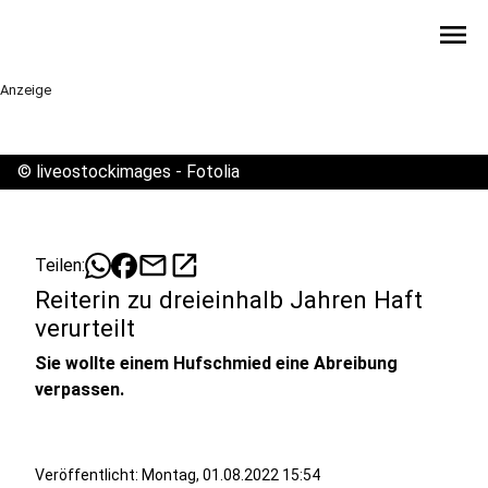
menu
Anzeige
©
liveostockimages - Fotolia
mail
open_in_new
Teilen:
Reiterin zu dreieinhalb Jahren Haft
verurteilt
Sie wollte einem Hufschmied eine Abreibung
verpassen.
Veröffentlicht:
Montag, 01.08.2022 15:54