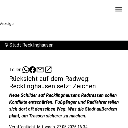
menu
Anzeige
©
Stadt Recklinghausen
mail
open_in_new
Teilen:
Rücksicht auf dem Radweg:
Recklinghausen setzt Zeichen
Neue Schilder auf Recklinghausens Radtrassen sollen
Konflikte entschärfen. Fußgänger und Radfahrer teilen
sich dort oft denselben Weg. Was die Stadt außerdem
plant, um Trassen sicherer zu machen.
Veröffentlicht:
Mittwoch, 27.05.2026 16:34