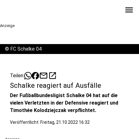
menu
Anzeige
©
FC Schalke 04
mail
open_in_new
Teilen:
Schalke reagiert auf Ausfälle
Der Fußballbundesligist Schalke 04 hat auf die
vielen Verletzten in der Defensive reagiert und
Timothée Kolodziejczak verpflichtet.
Veröffentlicht:
Freitag, 21.10.2022 16:32