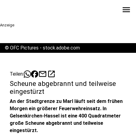
menu
Anzeige
©
OFC Pictures - stock.adobe.com
mail
open_in_new
Teilen:
Scheune abgebrannt und teilweise
eingestürzt
An der Stadtgrenze zu Marl läuft seit dem frühen
Morgen ein größerer Feuerwehreinsatz. In
Gelsenkirchen-Hassel ist eine 400 Quadratmeter
große Scheune abgebrannt und teilweise
eingestürzt.