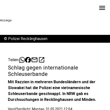
menu
Anzeige
©
Polizei Recklinghausen
mail
open_in_new
Teilen:
Schlag gegen internationale
Schleuserbande
Mit Razzien in mehreren Bundesländern und der
Slowakei hat die Polizei eine vietnamesische
Schleuserbande geschnappt. In NRW gab es
Durchsuchungen in Recklinghausen und Minden.
Veröffentlicht:
Montag, 31.05.2021 12:04