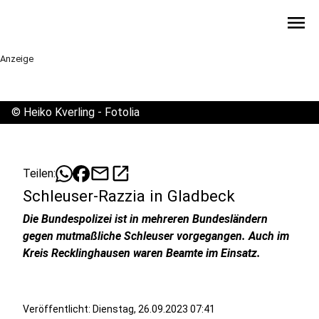
menu
Anzeige
©
Heiko Kverling - Fotolia
mail
open_in_new
Teilen:
Schleuser-Razzia in Gladbeck
Die Bundespolizei ist in mehreren Bundesländern
gegen mutmaßliche Schleuser vorgegangen. Auch im
Kreis Recklinghausen waren Beamte im Einsatz.
Veröffentlicht:
Dienstag, 26.09.2023 07:41