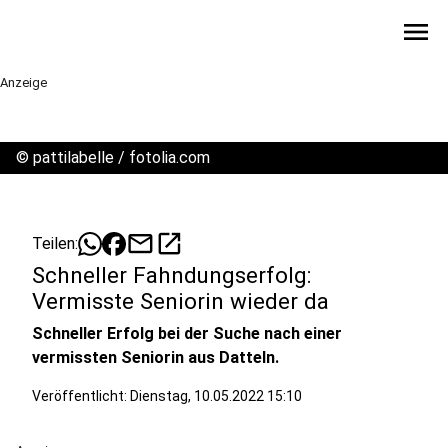
menu
Anzeige
©
pattilabelle / fotolia.com
mail
open_in_new
Teilen:
Schneller Fahndungserfolg:
Vermisste Seniorin wieder da
Schneller Erfolg bei der Suche nach einer
vermissten Seniorin aus Datteln.
Veröffentlicht:
Dienstag, 10.05.2022 15:10