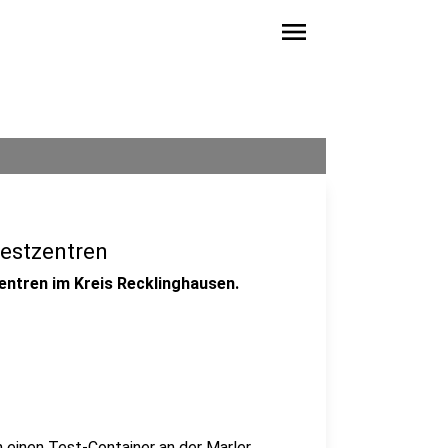
menu
estzentren
entren im Kreis Recklinghausen.
in einen Test-Container an der Marler