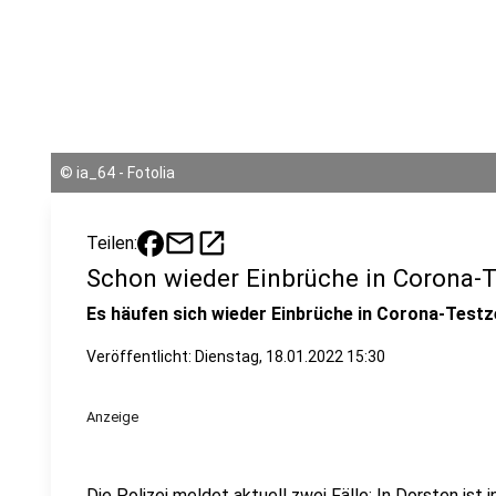
©
ia_64 - Fotolia
mail
open_in_new
Teilen:
Schon wieder Einbrüche in Corona-T
Es häufen sich wieder Einbrüche in Corona-Testz
Veröffentlicht:
Dienstag, 18.01.2022 15:30
Anzeige
Die Polizei meldet aktuell zwei Fälle: In Dorsten ist 