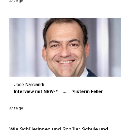
Anzeige
José Narciandi
play_circle
Interview mit NRW-Schulministerin Feller
Anzeige
Wie Schülerinnen und Schüler Schule und