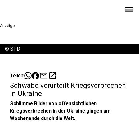
menu
Anzeige
©
SPD
mail
open_in_new
Teilen:
Schwabe verurteilt Kriegsverbrechen
in Ukraine
Schlimme Bilder von offensichtlichen
Kriegsverbrechen in der Ukraine gingen am
Wochenende durch die Welt.