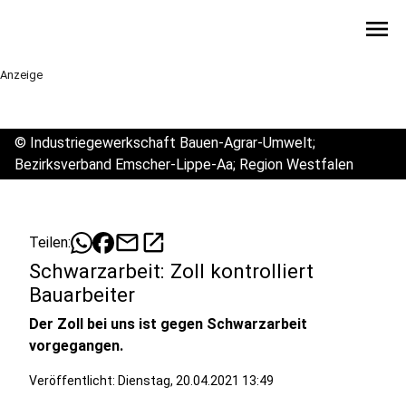
menu
Anzeige
©
Industriegewerkschaft Bauen-Agrar-Umwelt;
Bezirksverband Emscher-Lippe-Aa; Region Westfalen
mail
open_in_new
Teilen:
Schwarzarbeit: Zoll kontrolliert
Bauarbeiter
Der Zoll bei uns ist gegen Schwarzarbeit
vorgegangen.
Veröffentlicht:
Dienstag, 20.04.2021 13:49