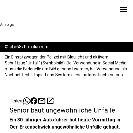
menu
Anzeige
©
abr68/Fotolia.com
Ein Einsatzwagen der Polizei mit Blaulicht und aktivem
Schriftzug "Unfall" (Symbolbild). Bei Verwendung in Social Media
muss die Bildquelle am Bild genannt werden; bei Verwendung als
Nachrichtenbild spielt das System diese automatisch mit aus.
mail
open_in_new
Teilen:
Senior baut ungewöhnliche Unfälle
Ein 80-jähriger Autofahrer hat heute Vormittag in
Oer-Erkenschwick ungewöhnliche Unfälle gebaut.