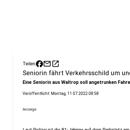
mail
open_in_new
Teilen:
Seniorin fährt Verkehrsschild um un
Eine Seniorin aus Waltrop soll angetrunken Fahr
Veröffentlicht:
Montag, 11.07.2022 08:58
Anzeige
Laut Polizei ist die 81-Jährige auf dem Parkplatz am