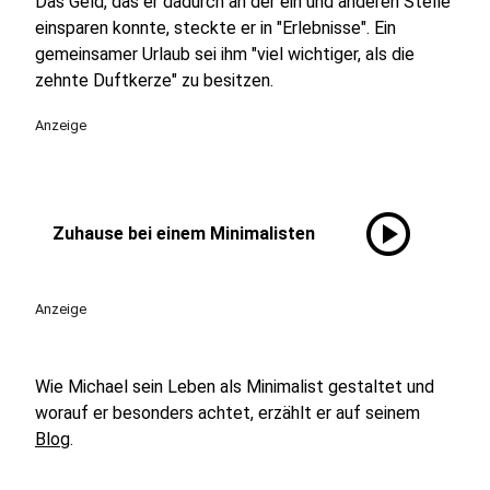
Das Geld, das er dadurch an der ein und anderen Stelle
einsparen konnte, steckte er in "Erlebnisse". Ein
gemeinsamer Urlaub sei ihm "viel wichtiger, als die
zehnte Duftkerze" zu besitzen.
Anzeige
play_circle
Zuhause bei einem Minimalisten
Anzeige
Wie Michael sein Leben als Minimalist gestaltet und
worauf er besonders achtet, erzählt er auf seinem
Blog
.