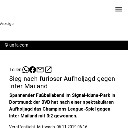
menu
Anzeige
©
uefa.com
mail
open_in_new
Teilen:
Sieg nach furioser Aufholjagd gegen
Inter Mailand
Spannender Fußballabend im Signal-Iduna-Park in
Dortmund: der BVB hat nach einer spektakulären
Aufholjagd das Champions League-Spiel gegen
Inter Mailand mit 3:2 gewonnen.
Veröffentlicht:
Mittwoch, 06.11.2019 06:16