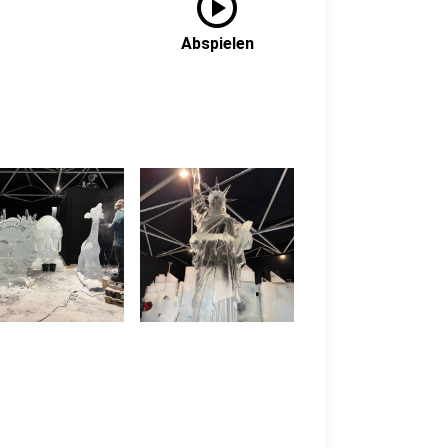
play_circle
Abspielen