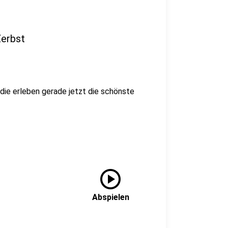
Zerbst
 die erleben gerade jetzt die schönste
play_circle
Abspielen