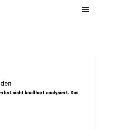
menu
nden
erbst nicht knallhart analysiert. Das