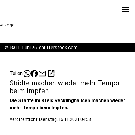
menu
Anzeige
©
BaLL LunLa / shutterstock.com
mail
open_in_new
Teilen:
Städte machen wieder mehr Tempo
beim Impfen
Die Städte im Kreis Recklinghausen machen wieder
mehr Tempo beim Impfen.
Veröffentlicht:
Dienstag, 16.11.2021 04:53