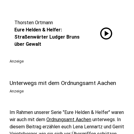
Thorsten Ortmann
play_circle
Eure Helden & Helfer:
Straßenwärter Ludger Bruns
über Gewalt
Anzeige
Unterwegs mit dem Ordnungsamt Aachen
Anzeige
Im Rahmen unserer Serie "Eure Helden & Helfer" waren
wir auch mit dem
Ordnungsamt Aachen
unterwegs. In
diesem Beitrag erzählen euch Lena Lennartz und Gerrit
Voigtsberger, wie sie sich vor Übergriffen schützen