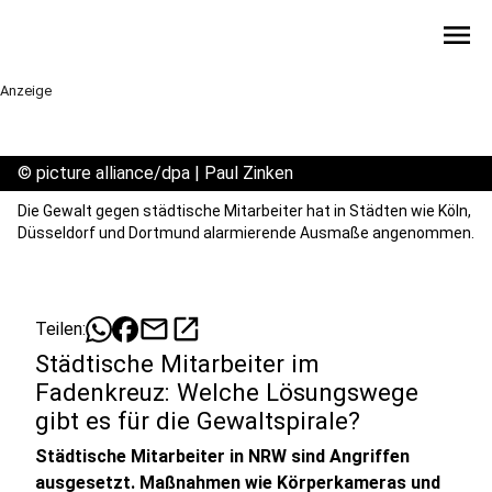
menu
Anzeige
©
picture alliance/dpa | Paul Zinken
Die Gewalt gegen städtische Mitarbeiter hat in Städten wie Köln,
Düsseldorf und Dortmund alarmierende Ausmaße angenommen.
mail
open_in_new
Teilen:
Städtische Mitarbeiter im
Fadenkreuz: Welche Lösungswege
gibt es für die Gewaltspirale?
Städtische Mitarbeiter in NRW sind Angriffen
ausgesetzt. Maßnahmen wie Körperkameras und