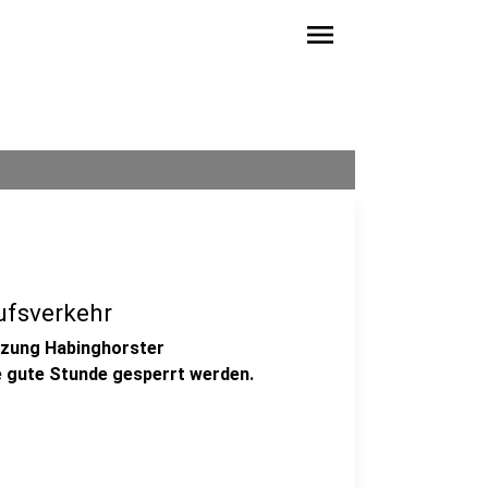
menu
ufsverkehr
uzung Habinghorster
e gute Stunde gesperrt werden.