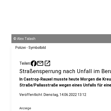
©
Alex Talash
Polizei - Symbolbild
mail
open_in_new
Teilen:
Straßensperrung nach Unfall im Ber
In Castrop-Rauxel musste heute Morgen die Kre
Straße/Pallasstraße wegen eines Unfalls für ein
Veröffentlicht:
Dienstag, 14.06.2022 13:12
Anzeige