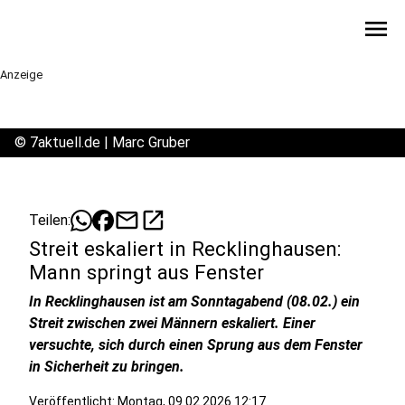
menu
Anzeige
©
7aktuell.de | Marc Gruber
mail
open_in_new
Teilen:
Streit eskaliert in Recklinghausen:
Mann springt aus Fenster
In Recklinghausen ist am Sonntagabend (08.02.) ein
Streit zwischen zwei Männern eskaliert. Einer
versuchte, sich durch einen Sprung aus dem Fenster
in Sicherheit zu bringen.
Veröffentlicht:
Montag, 09.02.2026 12:17