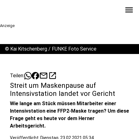
menu
Anzeige
©
Kai Kitschenberg / FUNKE Foto Service
mail
open_in_new
Teilen:
Streit um Maskenpause auf
Intensivstation landet vor Gericht
Wie lange am Stück müssen Mitarbeiter einer
Intensivstation eine FFP2-Maske tragen? Um diese
Frage geht es heute vor dem Herner
Arbeitsgericht.
Veröffentlicht:
Dienstag, 23.02.2021 05:34