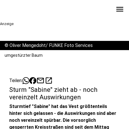
menu
Anzeige
©
Oliver Mengedoht/ FUNKE Foto Services
umgestürzter Baum
mail
open_in_new
Teilen:
Sturm "Sabine" zieht ab - noch
vereinzelt Auswirkungen
Sturmtief "Sabine" hat das Vest größtenteils
hinter sich gelassen - die Auswirkungen sind aber
noch vereinzelt spürbar. Die vorsorglich
gesperrten Kreisstraßen sind seit dem Mittag