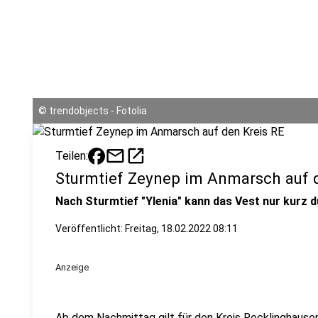
©
trendobjects - Fotolia
mail
open_in_new
Teilen:
Sturmtief Zeynep im Anmarsch auf 
Nach Sturmtief "Ylenia" kann das Vest nur kurz 
Veröffentlicht:
Freitag, 18.02.2022 08:11
Anzeige
Ab dem Nachmittag gilt für den Kreis Recklinghause