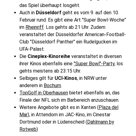
das Spiel überhaupt losgeht.
Auch in
Düsseldorf
geht es vom 9. auf den 10.
Februar rund. Es gibt eine Art "Super Bowl-Woche"
im
Rheinriff
. Los gehts ab 21 Uhr. Zudem
veranstaltet der Düsseldorfer American-Football-
Club "Düsseldorf Panther" ein Rudelgucken im
UFA-Palast.
Die
Cineplex-Kinoreihe
veranstaltet in diversen
ihrer Kinos ebenfalls eine
"Super Bowl"-Party
, los
gehts meistens ab 23:15 Uhr.
Selbiges gilt für
UCI-Kinos
, in NRW unter
anderem in
Bochum
.
TopGolf in Oberhausen
bietet ebenfalls an, das
Finale der NFL sich im Barbereich anzuschauen.
Weitere Angebote gibt es in Xanten (
Plaza del
Mar
), in Attendorn im JAC-Kino, im Cinestar
Dortmund oder in Lüdenscheid (
Dahlmann by
Rotweb
)