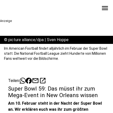
menu
Anzeige
©
picture alliance/dpa | Sven Hoppe
Im American Football findet alljährlich im Februar der Super Bowl
statt. Die National Football League zieht Hunderte von Millionen
Fans weltweit vor die Bildschirme.
mail
open_in_new
Teilen:
Super Bowl 59: Das müsst ihr zum
Mega-Event in New Orleans wissen
Am 10. Februar steht in der Nacht der Super Bowl
an. Wir erklären euch was ihr zum größten