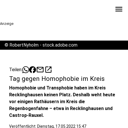
menu
Anzeige
©
RobertNyholm - stock.adobe.com
mail
open_in_new
Teilen:
Tag gegen Homophobie im Kreis
Homophobie und Transphobie haben im Kreis
Recklinghausen keinen Platz. Deshalb weht heute
vor einigen Rathäusern im Kreis die
Regenbogenfahne – etwa in Recklinghausen und
Castrop-Rauxel.
Veröffentlicht:
Dienstag, 17.05.2022 15:47