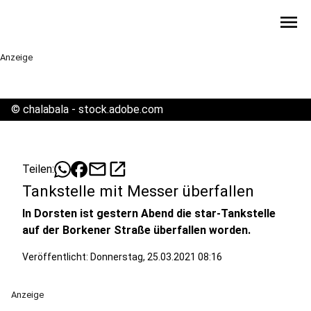
menu
Anzeige
©
chalabala - stock.adobe.com
mail
open_in_new
Teilen:
Tankstelle mit Messer überfallen
In Dorsten ist gestern Abend die star-Tankstelle
auf der Borkener Straße überfallen worden.
Veröffentlicht:
Donnerstag, 25.03.2021 08:16
Anzeige