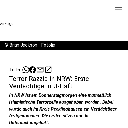
menu
Anzeige
©
Brian Jackson - Fotolia
mail
open_in_new
Teilen:
Terror-Razzia in NRW: Erste
Verdächtige in U-Haft
In NRW ist am Donnerstagmorgen eine mutmaßlich
islamistische Terrorzelle ausgehoben worden. Dabei
wurde auch im Kreis Recklinghausen ein Verdächtiger
festgenommen. Die ersten sitzen nun in
Untersuchungshaft.