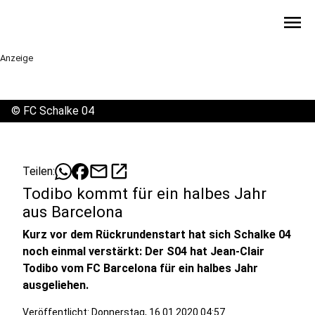
menu
Anzeige
©
FC Schalke 04
mail
open_in_new
Teilen:
Todibo kommt für ein halbes Jahr
aus Barcelona
Kurz vor dem Rückrundenstart hat sich Schalke 04
noch einmal verstärkt: Der S04 hat Jean-Clair
Todibo vom FC Barcelona für ein halbes Jahr
ausgeliehen.
Veröffentlicht:
Donnerstag, 16.01.2020 04:57