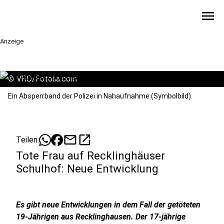
menu
Anzeige
©
VRD/Fotolia.com
Ein Absperrband der Polizei in Nahaufnahme (Symbolbild).
mail
open_in_new
Teilen:
Tote Frau auf Recklinghäuser
Schulhof: Neue Entwicklung
Es gibt neue Entwicklungen in dem Fall der getöteten
19-Jährigen aus Recklinghausen. Der 17-jährige