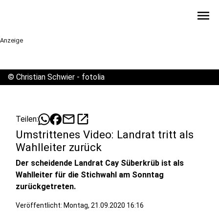
menu
Anzeige
©
Christian Schwier - fotolia
mail
open_in_new
Teilen:
Umstrittenes Video: Landrat tritt als
Wahlleiter zurück
Der scheidende Landrat Cay Süberkrüb ist als
Wahlleiter für die Stichwahl am Sonntag
zurückgetreten.
Veröffentlicht:
Montag, 21.09.2020 16:16