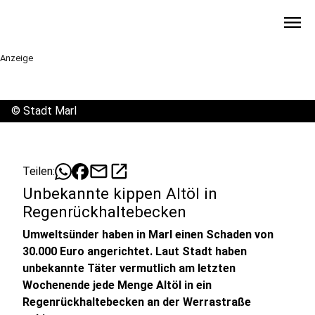
menu
Anzeige
©
Stadt Marl
mail
open_in_new
Teilen:
Unbekannte kippen Altöl in
Regenrückhaltebecken
Umweltsünder haben in Marl einen Schaden von
30.000 Euro angerichtet. Laut Stadt haben
unbekannte Täter vermutlich am letzten
Wochenende jede Menge Altöl in ein
Regenrückhaltebecken an der Werrastraße