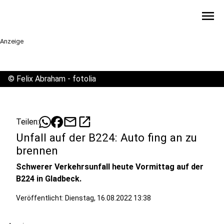
menu
Anzeige
©
Felix Abraham - fotolia
mail
open_in_new
Teilen:
Unfall auf der B224: Auto fing an zu
brennen
Schwerer Verkehrsunfall heute Vormittag auf der
B224 in Gladbeck.
Veröffentlicht:
Dienstag, 16.08.2022 13:38