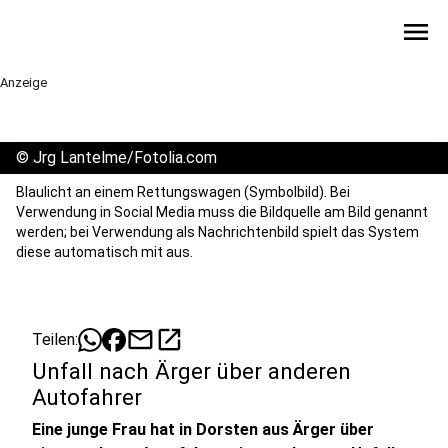
menu
Anzeige
©
Jrg Lantelme/Fotolia.com
Blaulicht an einem Rettungswagen (Symbolbild). Bei
Verwendung in Social Media muss die Bildquelle am Bild genannt
werden; bei Verwendung als Nachrichtenbild spielt das System
diese automatisch mit aus.
mail
open_in_new
Teilen:
Unfall nach Ärger über anderen
Autofahrer
Eine junge Frau hat in Dorsten aus Ärger über