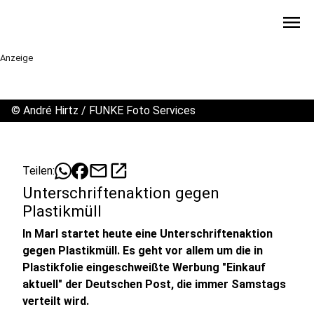
menu
Anzeige
©
André Hirtz / FUNKE Foto Services
mail
open_in_new
Teilen:
Unterschriftenaktion gegen
Plastikmüll
In Marl startet heute eine Unterschriftenaktion
gegen Plastikmüll. Es geht vor allem um die in
Plastikfolie eingeschweißte Werbung "Einkauf
aktuell" der Deutschen Post, die immer Samstags
verteilt wird.