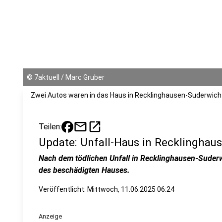
©
7aktuell / Marc Gruber
Zwei Autos waren in das Haus in Recklinghausen-Suderwich
mail
open_in_new
Teilen:
Update: Unfall-Haus in Recklingha
Nach dem tödlichen Unfall in Recklinghausen-Suder
des beschädigten Hauses.
Veröffentlicht:
Mittwoch, 11.06.2025 06:24
Anzeige