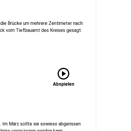
 die Brücke um mehrere Zentimeter nach
ock vom Tiefbauamt des Kreises gesagt.
play_circle
Abspielen
. Im März sollte sie sowieso abgerissen
Abriss vorgezogen werden kann.