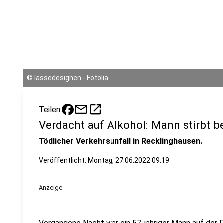
©
lassedesignen - Fotolia
mail
open_in_new
Teilen:
Verdacht auf Alkohol: Mann stirbt b
Tödlicher Verkehrsunfall in Recklinghausen.
Veröffentlicht:
Montag, 27.06.2022 09:19
Anzeige
Vergangene Nacht war ein 57-jähriger Mann auf der 