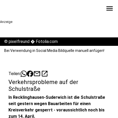
menu
Anzeige
©
pixelfreund � Fotolia.com
Bei Verwendung in Social Media Bildquelle manuell anfügen!
mail
open_in_new
Teilen:
Verkehrsprobleme auf der
Schulstraße
In Recklinghausen-Suderwich ist die Schulstraße
seit gestern wegen Bauarbeiten für einen
Kreisverkehr gesperrt - voraussichtlich noch bis
zum 14. April.