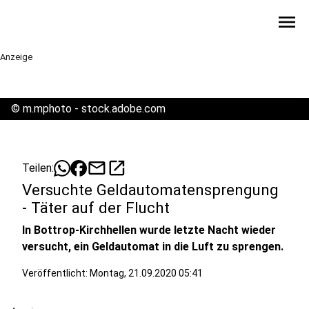
menu
Anzeige
©
m.mphoto - stock.adobe.com
mail
open_in_new
Teilen:
Versuchte Geldautomatensprengung
- Täter auf der Flucht
In Bottrop-Kirchhellen wurde letzte Nacht wieder
versucht, ein Geldautomat in die Luft zu sprengen.
Veröffentlicht:
Montag, 21.09.2020 05:41