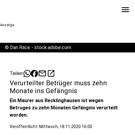
menu
Anzeige
©
Dan Race - stock.adobe.com
mail
open_in_new
Teilen:
Verurteilter Betrüger muss zehn
Monate ins Gefängnis
Ein Maurer aus Recklinghausen ist wegen
Betruges zu zehn Monaten Gefängnis verurteilt
worden.
Veröffentlicht:
Mittwoch, 18.11.2020 16:00