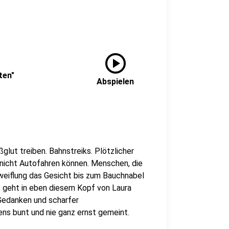
play_circle
ten"
Abspielen
glut treiben. Bahnstreiks. Plötzlicher
 nicht Autofahren können. Menschen, die
weiflung das Gesicht bis zum Bauchnabel
, geht in eben diesem Kopf von Laura
 Gedanken und scharfer
ens bunt und nie ganz ernst gemeint.