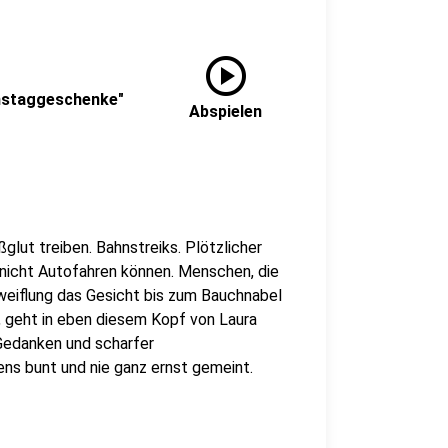
play_circle
instaggeschenke"
Abspielen
glut treiben. Bahnstreiks. Plötzlicher
 nicht Autofahren können. Menschen, die
weiflung das Gesicht bis zum Bauchnabel
, geht in eben diesem Kopf von Laura
 Gedanken und scharfer
ens bunt und nie ganz ernst gemeint.