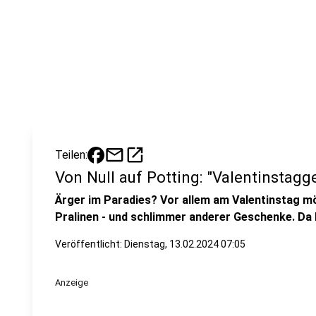
mail
open_in_new
Teilen:
Von Null auf Potting: "Valentinstag
Ärger im Paradies? Vor allem am Valentinstag mö
Pralinen - und schlimmer anderer Geschenke. Da 
Veröffentlicht:
Dienstag, 13.02.2024 07:05
Anzeige