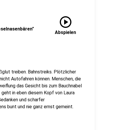
play_circle
üsselnasenbären"
Abspielen
glut treiben. Bahnstreiks. Plötzlicher
 nicht Autofahren können. Menschen, die
weiflung das Gesicht bis zum Bauchnabel
, geht in eben diesem Kopf von Laura
 Gedanken und scharfer
ens bunt und nie ganz ernst gemeint.