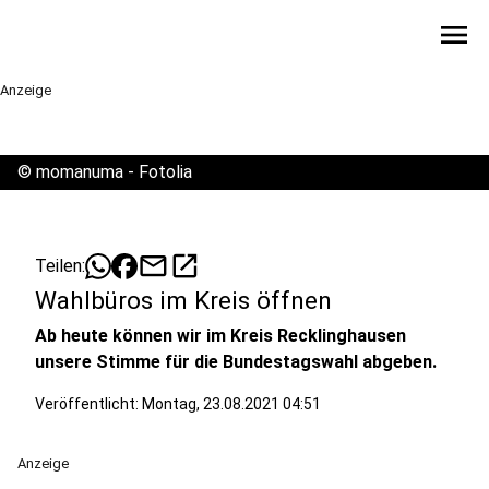
menu
Anzeige
©
momanuma - Fotolia
mail
open_in_new
Teilen:
Wahlbüros im Kreis öffnen
Ab heute können wir im Kreis Recklinghausen
unsere Stimme für die Bundestagswahl abgeben.
Veröffentlicht:
Montag, 23.08.2021 04:51
Anzeige